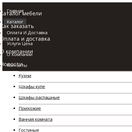
Главная
Каталог мебели
Каталог
Как заказать
Оплата И Доставка
Оплата и доставка
Услуги Цеха
О компании
О Компании
Каталог
Новости
Контакты
Кухни
Отзывы
Шкафы купе
Контакты
Шкафы распашные
Прихожие
Ванная комната
Гостиные