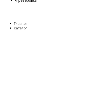
Фрезеровка
Главная
Каталог
МДФ фасадов
2 категория
Нимфа
Нимфа