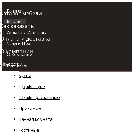
Главная
Каталог мебели
Каталог
Как заказать
Оплата И Доставка
Оплата и доставка
Услуги Цеха
О компании
О Компании
Каталог
Новости
Контакты
Кухни
Отзывы
Шкафы купе
Контакты
Шкафы распашные
Прихожие
Ванная комната
Гостиные