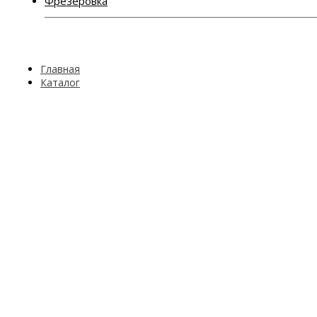
Фрезеровка
Главная
Каталог
МДФ фасадов
2 категория
Орфей
Орфей