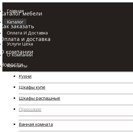
Главная
Каталог мебели
Каталог
Как заказать
Оплата И Доставка
Оплата и доставка
Услуги Цеха
О компании
О Компании
Каталог
Новости
Контакты
Кухни
Отзывы
Шкафы купе
Контакты
Шкафы распашные
Прихожие
Ванная комната