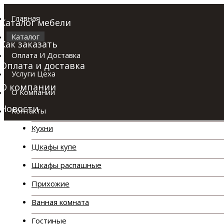
Главная
Каталог мебели
Каталог
Как заказать
Оплата И Доставка
Оплата и доставка
Услуги Цеха
О компании
О Компании
Каталог
Новости
Контакты
Кухни
Отзывы
Шкафы купе
Контакты
Шкафы распашные
Прихожие
Ванная комната
Гостиные