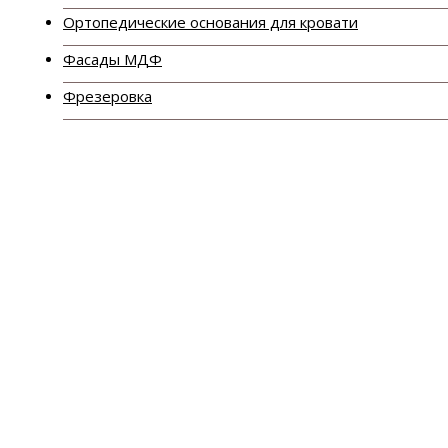
Ортопедические основания для кровати
Фасады МДФ
Фрезеровка
Главная
Каталог
Столы
Трюмо
Трюмо Т-2
Трюмо Т-2